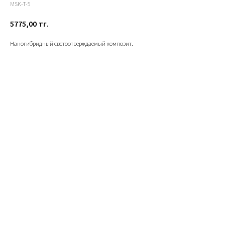
MSK-T-5
5775,00
тг.
Наногибридный светоотверждаемый композит.