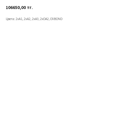
106650,00
тг.
Цвета: 2xA1, 2xA2, 2xA3, 2xOA2, OliBOND