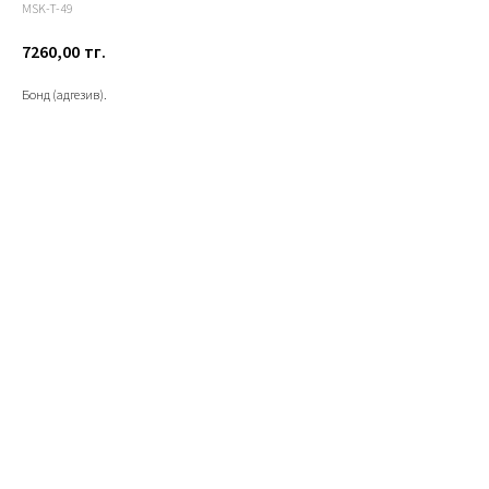
MSK-T-49
7260,00
тг.
Бонд (адгезив).