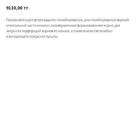
9130,00
тг.
Применяется для ретроградного пломбирования, для пломбирования верхней
апексальной части канала с незавершенным формированием корня, для
закрытия перфораций корневого канала, а также в качестве лечебно-
изолирующего покрытия пульпы.