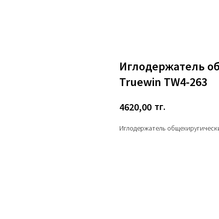
Иглодержатель о
Truewin TW4-263
тг.
4620,00
Иглодержатель общехиругически