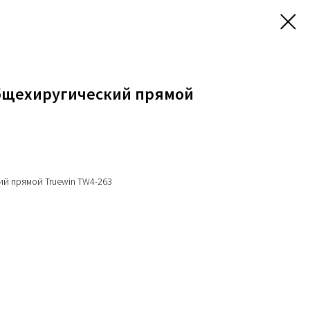
бщехиругический прямой
й прямой Truewin TW4-263